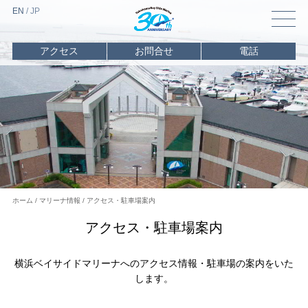
EN
/
J
P
アクセス
お問合せ
電話
トップ
マリーナ
情報
マリーナ情報TOP
営業カレンダー
施設案内
バース案内・ご利用料金
ホーム
マリーナ情報
アクセス・駐車場案内
アクセス・駐車場案内
アクセス・駐車場案内
周辺情報
横浜ベイサイドマリーナへのアクセス情報・駐車場の案内をいた
海遊び
情報
します。
レンタル
・
チャーター