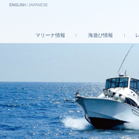
EN
GLISH
/
J
A
P
ANESE
マリーナ
情報
海遊び
情報