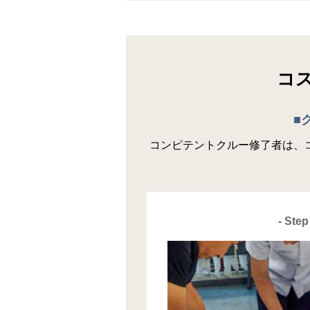
コ
■
コンピテントクルー修了者は、
- Step 