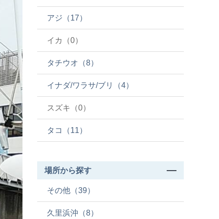
アジ（17）
イカ（0）
タチウオ（8）
イナダ/ワラサ/ブリ（4）
スズキ（0）
タコ（11）
場所から探す
その他（39）
久里浜沖（8）