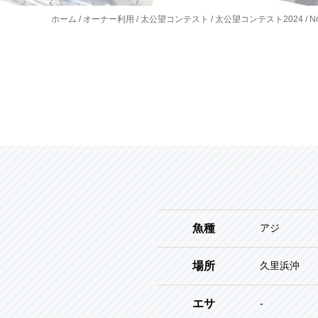
ホーム
オーナー利用
太公望コンテスト
太公望コンテスト2024
N
魚種
アジ
場所
久里浜沖
エサ
-