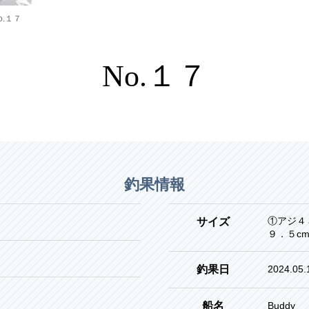
o.１７
No.１７
釣果情報
①アジ４
サイズ
９．５cm
釣果日
2024.05.
船名
Buddy