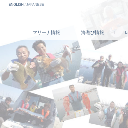
EN
GLISH
/
J
A
P
ANESE
マリーナ
情報
海遊び
情報