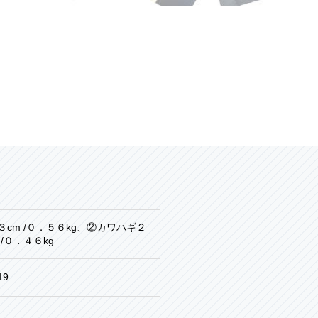
３cm /０．５６kg、②カワハギ２
/０．４６kg
19