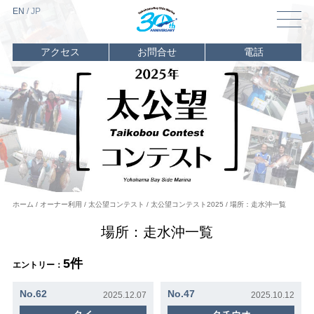
EN
/
J
P
アクセス
お問合せ
電話
トップ
マリーナ
情報
海遊び
情報
レンタル
・
チャーター
イベント
ホーム
オーナー利用
太公望コンテスト
太公望コンテスト2025
場所：走水沖一覧
スクール
場所：走水沖一覧
ビジター
バース
5件
エントリー：
オーナー
利用
No.62
No.47
2025.12.07
2025.10.12