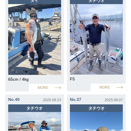
タイ
タチウオ
オーナー利用TOP
マリーナご利用ガイド
メンテナンス
オーナー様優先駐車場のご案内
大公望コンテスト
F5
65cm / 4kg
MORE
MORE
No.40
No.37
2025.09.23
2025.09.07
タチウオ
タチウオ